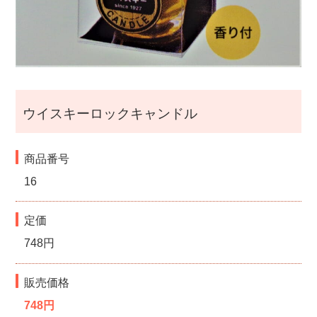
i
g
a
ウイスキーロックキャンドル
t
商品番号
i
16
o
定価
n
748円
販売価格
748円