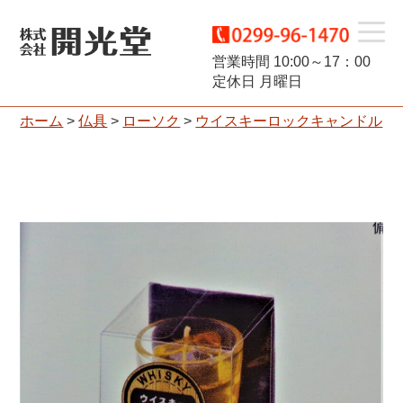
t
営業時間 10:00～17：00
定休日 月曜日
o
ホーム
>
仏具
>
ローソク
>
ウイスキーロックキャンドル
g
g
l
e
n
a
v