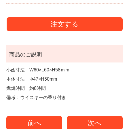
注文する
商品のご説明
小函寸法：W60×L60×H58ｍｍ
本体寸法：Φ47×H50mm
燃焼時間：約8時間
備考：ウイスキーの香り付き
前へ
次へ