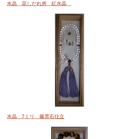
水晶 花しだれ房 紅水晶
水晶 7ミリ 藤雲石仕立