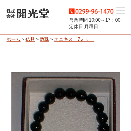
t
営業時間 10:00～17：00
定休日 月曜日
o
ホーム
>
仏具
>
数珠
>
オニキス 7ミリ
g
g
l
e
n
a
v