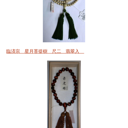
臨済宗 星月菩提樹 尺二 翡翠入