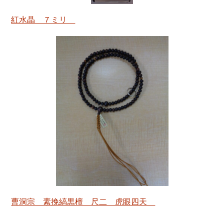
紅水晶 ７ミリ
曹洞宗 素挽縞黒檀 尺二 虎眼四天