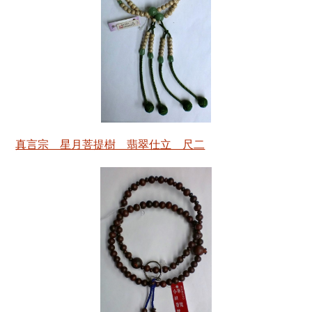
真言宗 星月菩提樹 翡翠仕立 尺二