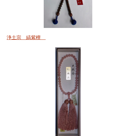
浄土宗 縞紫檀