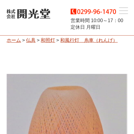
t
営業時間 10:00～17：00
定休日 月曜日
o
ホーム
>
仏具
>
和照灯
>
和風行灯 糸車（れんげ）
g
g
l
e
n
a
v