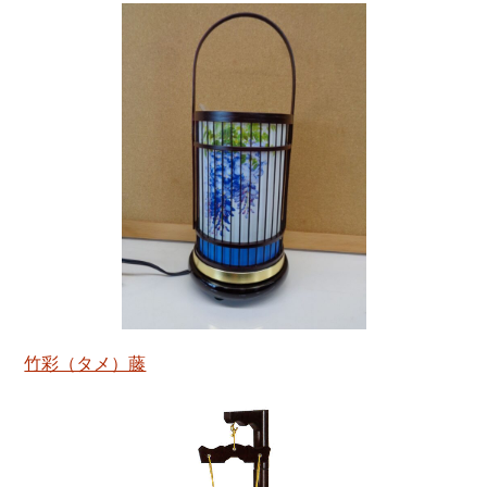
竹彩（タメ）藤