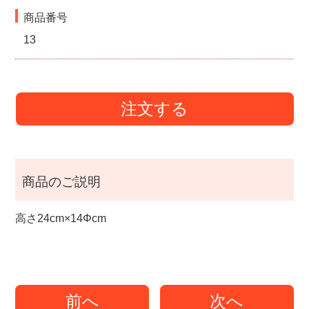
商品番号
13
注文する
商品のご説明
高さ24cm×14Φcm
前へ
次へ