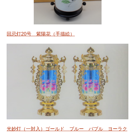
回忌灯20号 紫陽花（手描絵）
光妙灯（一対入）ゴールド ブルー バブル ヨーラク