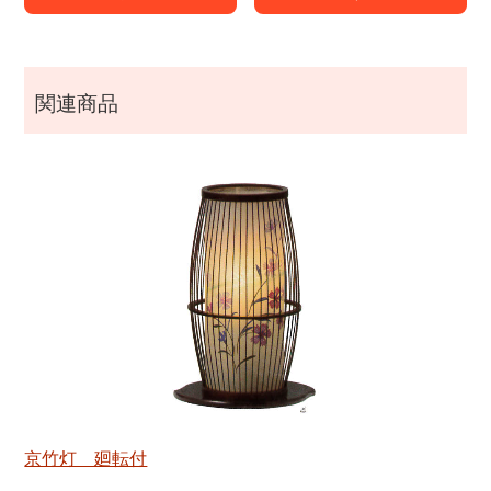
関連商品
京竹灯 廻転付