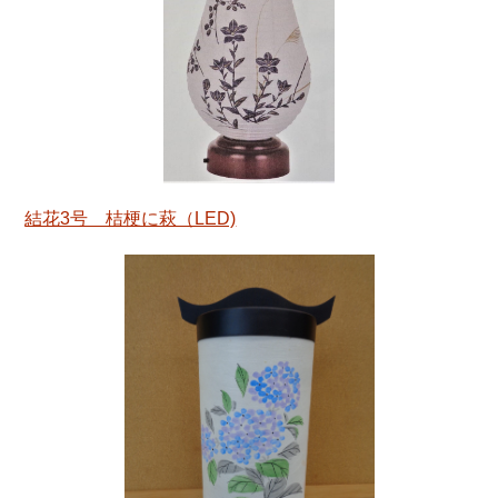
結花3号 桔梗に萩（LED)