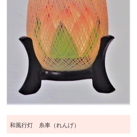
i
g
a
t
i
o
n
和風行灯 糸車（れんげ）