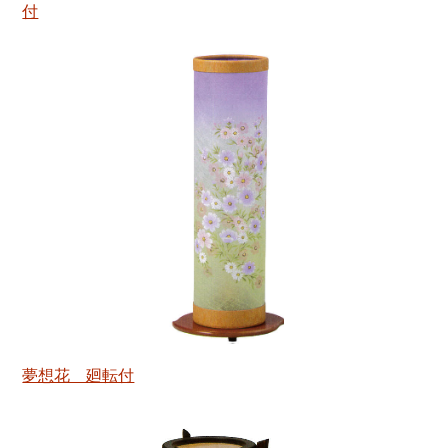
付
夢想花 廻転付