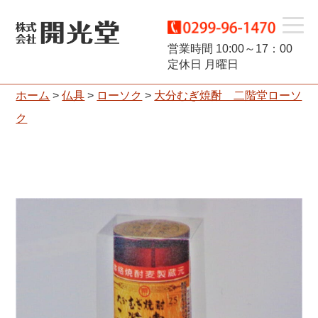
t
営業時間 10:00～17：00
定休日 月曜日
o
ホーム
>
仏具
>
ローソク
>
大分むぎ焼酎 二階堂ローソ
g
ク
g
l
e
n
a
v