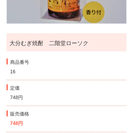
i
g
a
大分むぎ焼酎 二階堂ローソク
t
商品番号
i
16
o
定価
n
748円
販売価格
748円