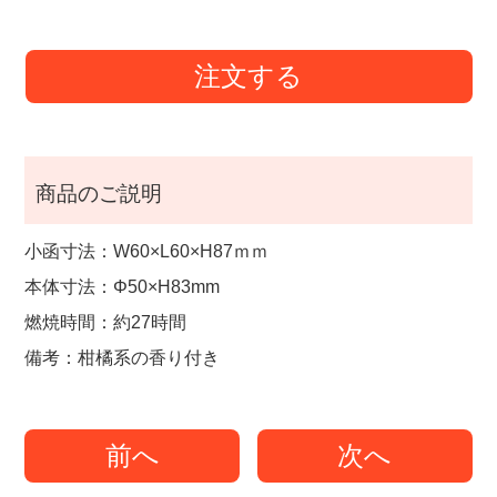
注文する
商品のご説明
小函寸法：W60×L60×H87ｍｍ
本体寸法：Φ50×H83mm
燃焼時間：約27時間
備考：柑橘系の香り付き
前へ
次へ