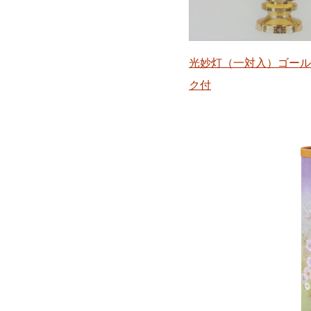
光妙灯（一対入）ゴール
ク付