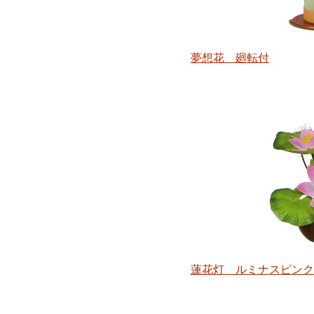
夢想花 廻転付
蓮花灯 ルミナスピンク