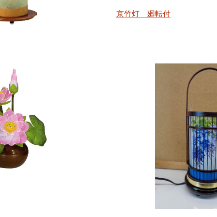
京竹灯 廻転付