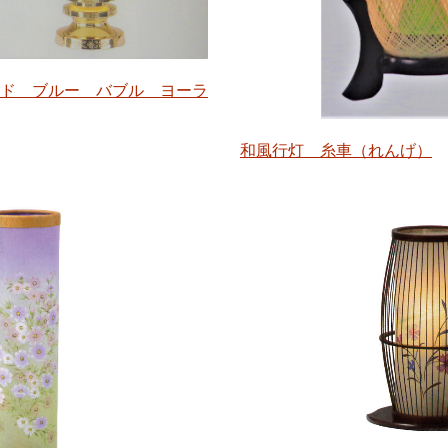
ド ブルー バブル ヨーラ
和風行灯 糸車（れんげ）