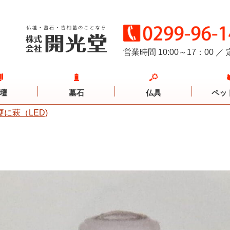
営業時間 10:00～17：00
／
壇
墓石
仏具
ペッ
に萩（LED)