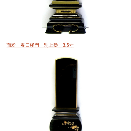
面粉 春日楼門 別上塗 3.5寸