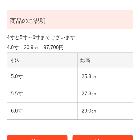
商品のご説明
4寸と5寸～6寸までございます
4.0寸 20.9㎝ 97,700円
寸法
総高
5.0寸
25.8㎝
5.5寸
27.3㎝
6.0寸
29.0㎝