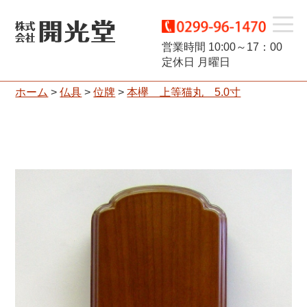
t
営業時間 10:00～17：00
定休日 月曜日
o
ホーム
>
仏具
>
位牌
>
本欅 上等猫丸 5.0寸
g
g
l
e
n
a
v