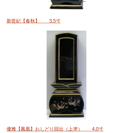
新世紀【春秋】 3.5寸
優雅【鳳凰】おしどり回出（上塗） 4.0寸