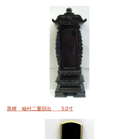
黒檀 袖付二重回出 5.0寸