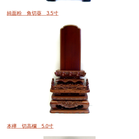
純面粉 角切葵 3.5寸
本欅 切高欄 5.0寸