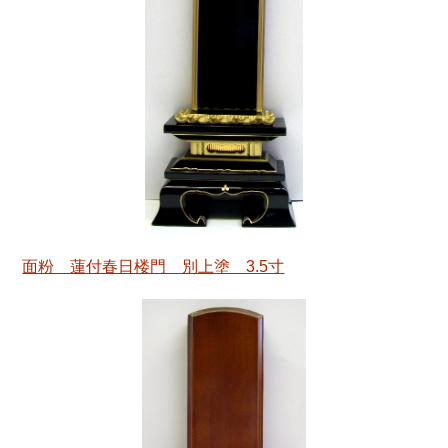
面粉 蓮付春日楼門 別上塗 3.5寸