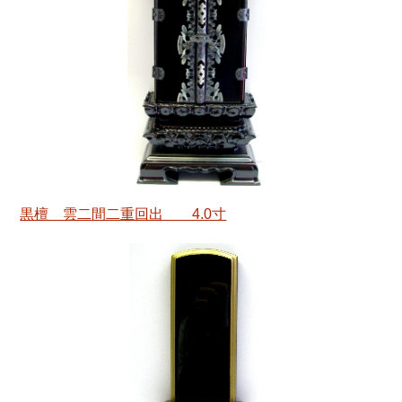
黒檀 雲二間二重回出 4.0寸