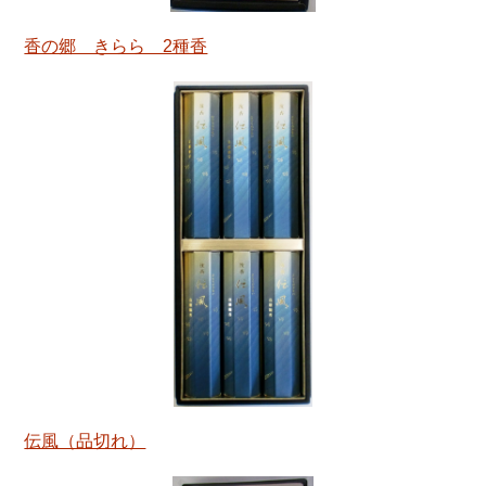
香の郷 きらら 2種香
伝風（品切れ）