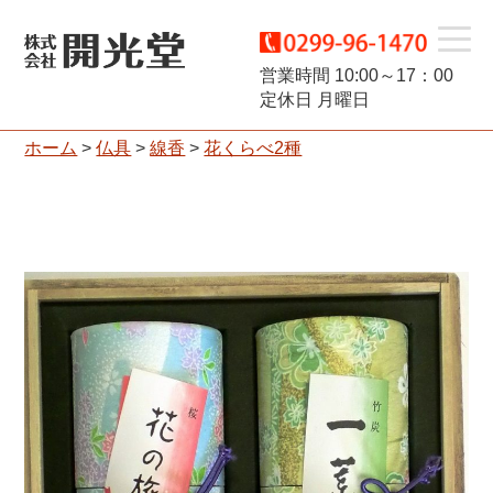
t
営業時間 10:00～17：00
定休日 月曜日
o
ホーム
>
仏具
>
線香
>
花くらべ2種
g
g
l
e
n
a
v