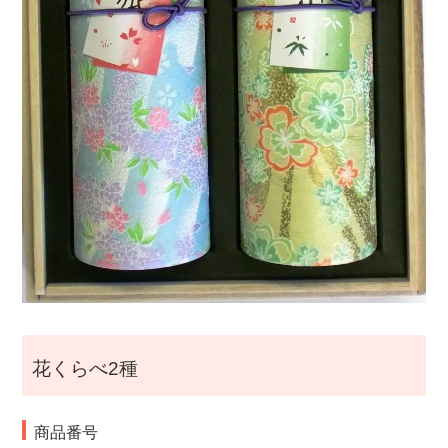
i
g
a
t
i
o
n
花くらべ2種
商品番号