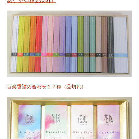
花くらべ5種(品切れ）
百楽香詰め合わせ１７種（品切れ）