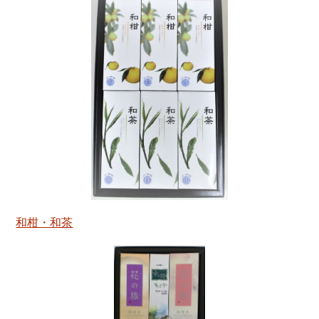
和柑・和茶