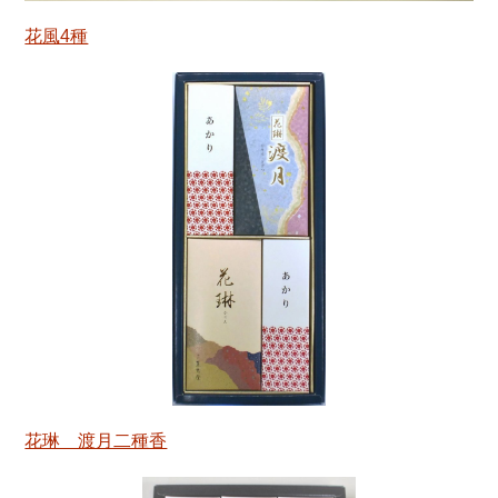
花風4種
花琳 渡月二種香