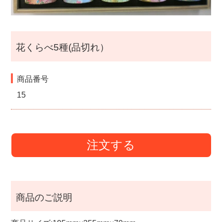
i
g
花くらべ5種(品切れ）
a
商品番号
t
15
i
o
注文する
n
商品のご説明