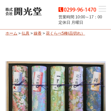
t
営業時間 10:00～17：00
定休日 月曜日
o
ホーム
>
仏具
>
線香
>
花くらべ5種(品切れ）
g
g
l
e
n
a
v