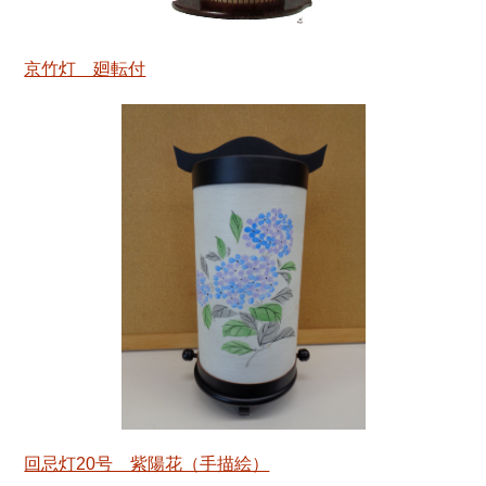
京竹灯 廻転付
回忌灯20号 紫陽花（手描絵）