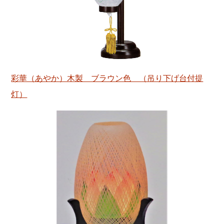
彩華（あやか）木製 ブラウン色 （吊り下げ台付提
灯）