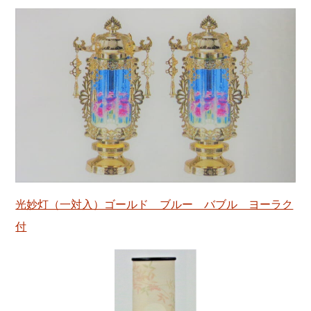
光妙灯（一対入）ゴールド ブルー バブル ヨーラク
付