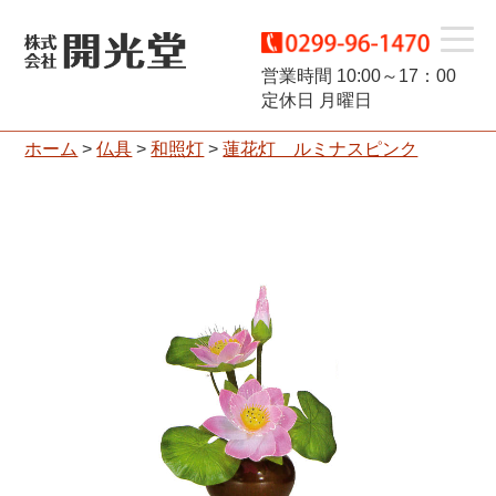
t
営業時間 10:00～17：00
定休日 月曜日
o
ホーム
>
仏具
>
和照灯
>
蓮花灯 ルミナスピンク
g
g
l
e
n
a
v