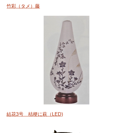
竹彩（タメ）藤
結花3号 桔梗に萩（LED)