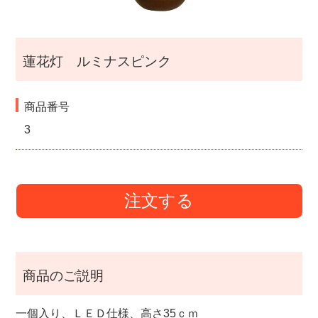
i
g
蓮花灯 ルミナスピンク
a
商品番号
t
3
i
o
注文する
n
商品のご説明
一個入り、ＬＥＤ仕様、高さ35ｃｍ