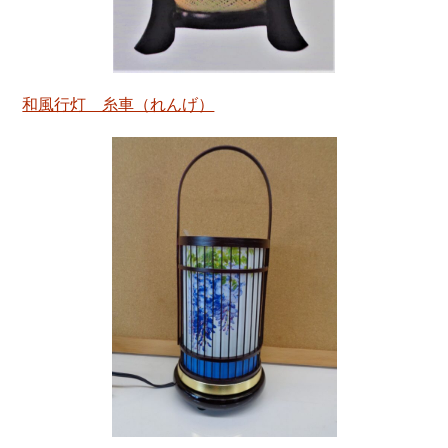
和風行灯 糸車（れんげ）