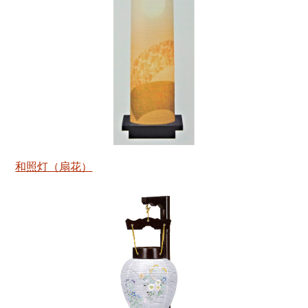
和照灯（扇花）