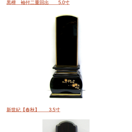
黒檀 袖付二重回出 5.0寸
新世紀【春秋】 3.5寸