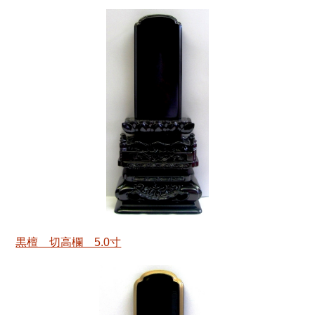
黒檀 切高欄 5.0寸