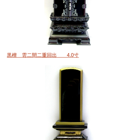
黒檀 雲二間二重回出 4.0寸