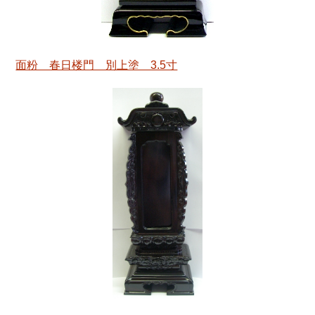
面粉 春日楼門 別上塗 3.5寸