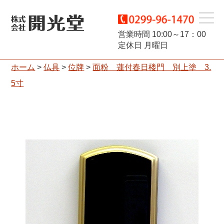
t
営業時間 10:00～17：00
定休日 月曜日
o
ホーム
>
仏具
>
位牌
>
面粉 蓮付春日楼門 別上塗 3.
g
5寸
g
l
e
n
a
v