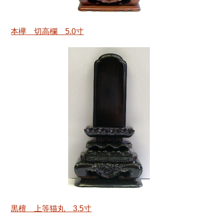
本欅 切高欄 5.0寸
黒檀 上等猫丸 3.5寸