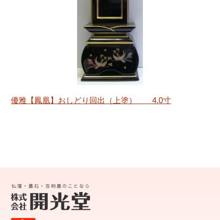
優雅【鳳凰】おしどり回出（上塗） 4.0寸