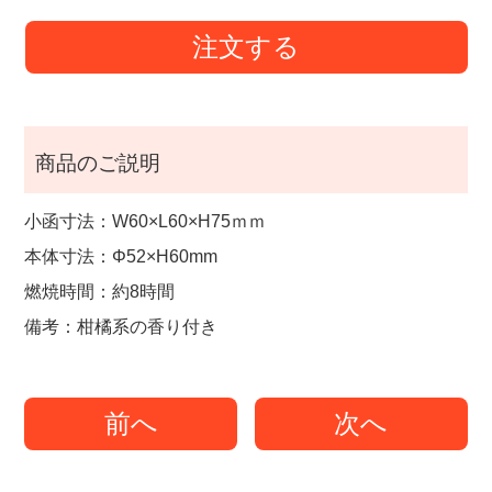
注文する
商品のご説明
小函寸法：W60×L60×H75ｍｍ
本体寸法：Φ52×H60mm
燃焼時間：約8時間
備考：柑橘系の香り付き
前へ
次へ