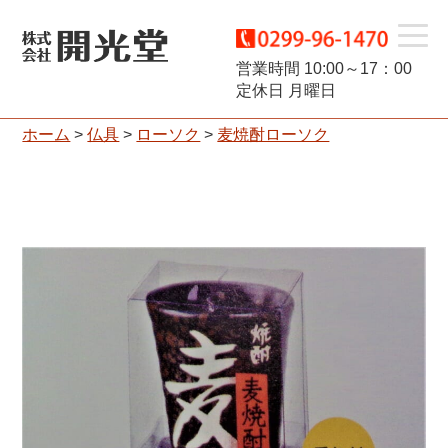
t
営業時間 10:00～17：00
定休日 月曜日
o
ホーム
>
仏具
>
ローソク
>
麦焼酎ローソク
g
g
l
e
n
a
v