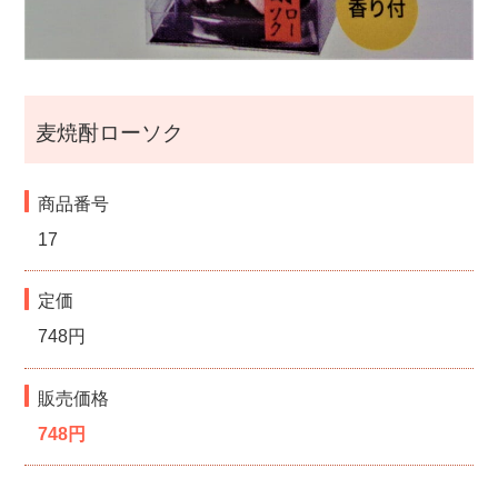
i
g
麦焼酎ローソク
a
t
商品番号
17
i
定価
o
748円
n
販売価格
748円