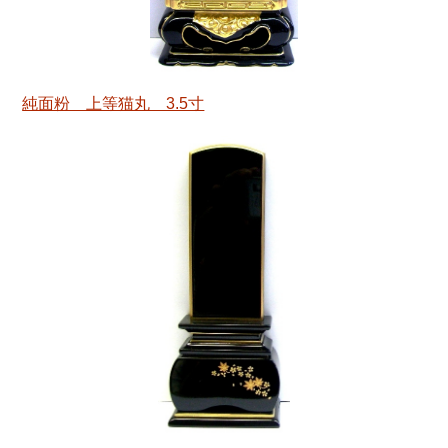
純面粉 上等猫丸 3.5寸