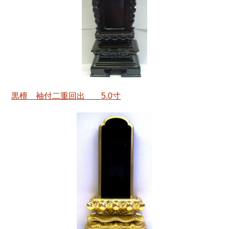
黒檀 袖付二重回出 5.0寸