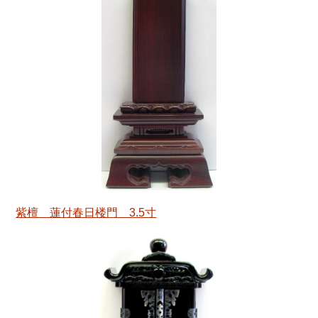
紫檀 蓮付春日楼門 3.5寸