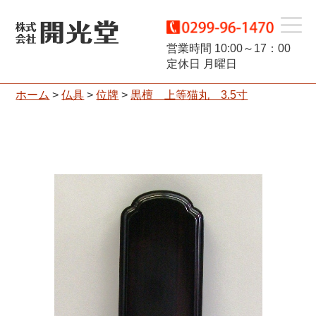
t
営業時間 10:00～17：00
定休日 月曜日
o
ホーム
>
仏具
>
位牌
>
黒檀 上等猫丸 3.5寸
g
g
l
e
n
a
v