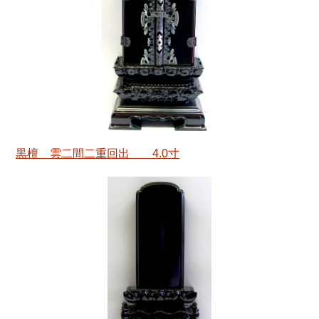
黒檀 雲二間二重回出 4.0寸