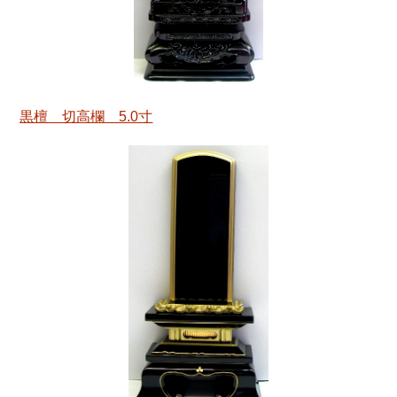
黒檀 切高欄 5.0寸