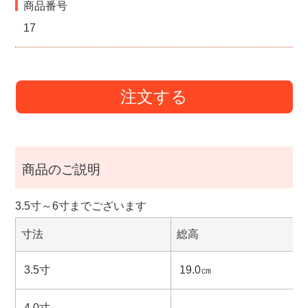
商品番号
17
注文する
商品のご説明
3.5寸～6寸までございます
寸法
総高
3.5寸
19.0㎝
4.0寸