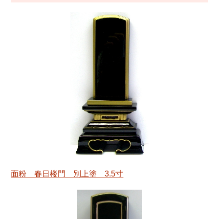
面粉 春日楼門 別上塗 3.5寸