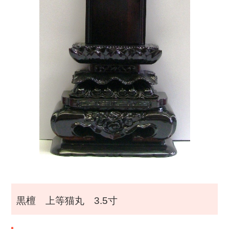
i
g
a
t
i
o
n
黒檀 上等猫丸 3.5寸