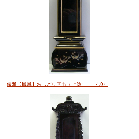
優雅【鳳凰】おしどり回出（上塗） 4.0寸