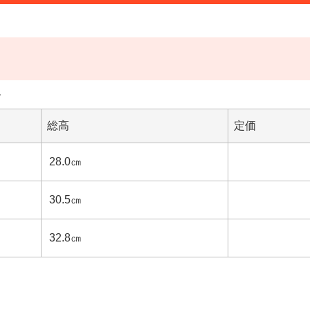
す
総高
定価
28.0㎝
30.5㎝
32.8㎝