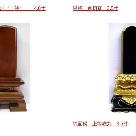
出（上塗） 4.0寸
黒檀 角切葵 3.5寸
純面粉 上等猫丸 3.5寸