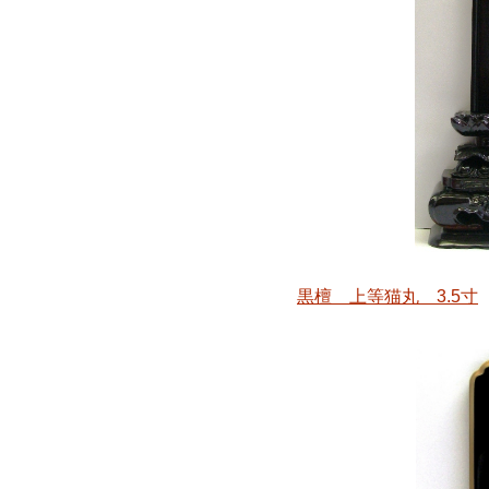
黒檀 上等猫丸 3.5寸