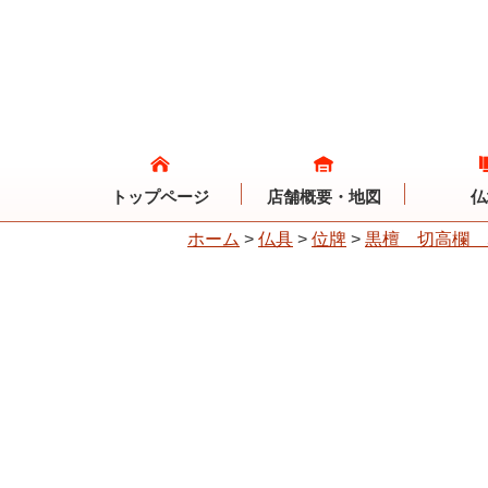
トップページ
店舗概要・地図
仏
ホーム
>
仏具
>
位牌
>
黒檀 切高欄 5