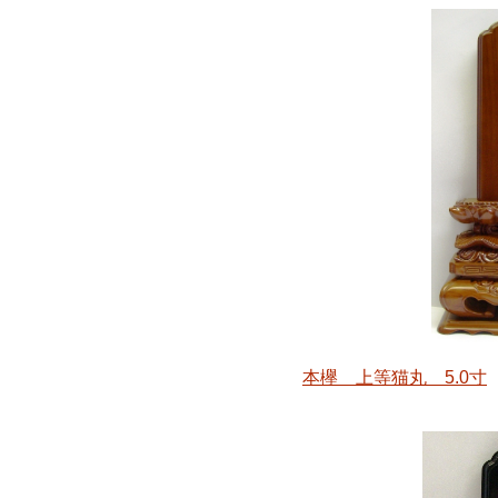
本欅 上等猫丸 5.0寸