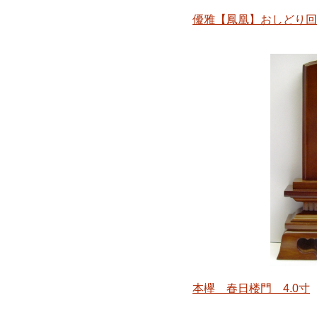
優雅【鳳凰】おしどり回
本欅 春日楼門 4.0寸