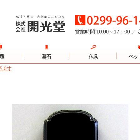
営業時間 10:00～17：00
／
壇
墓石
仏具
ペッ
.0寸