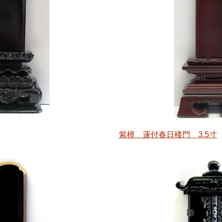
紫檀 蓮付春日楼門 3.5寸