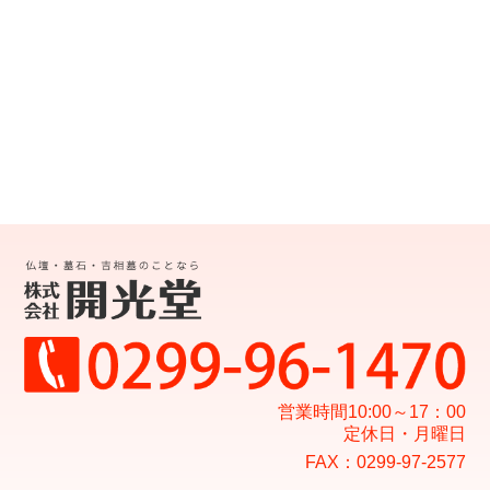
i
g
a
t
i
o
n
営業時間10:00～17：00
定休日・月曜日
FAX：0299-97-2577