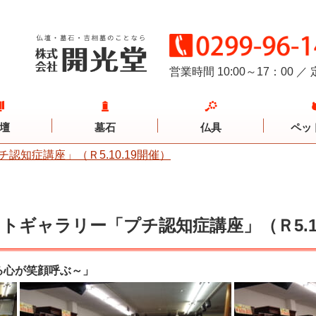
営業時間 10:00～17：00
／
壇
墓石
仏具
ペッ
認知症講座」（Ｒ5.10.19開催）
トギャラリー「プチ認知症講座」（Ｒ5.10
る心が笑顔呼ぶ～」