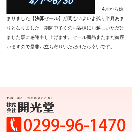
4月から始
i
まりました【
決算セール
】期間もいよいよ残り半月あま
g
りとなりました。期間中多くのお客様にお越しいただけ
ました事に感謝申し上げます。セール商品まだまだ御座
a
いますので是非お立ち寄りいただけたら幸いです。
t
i
o
n