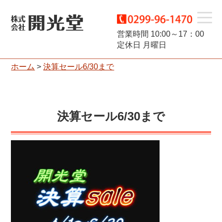
t
営業時間 10:00～17：00
定休日 月曜日
o
ホーム
>
決算セール6/30まで
g
g
決算セール6/30まで
l
e
n
a
v