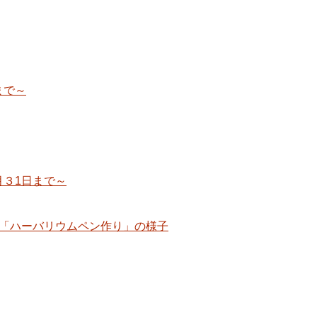
まで～
月３1日まで～
プ「ハーバリウムペン作り」の様子